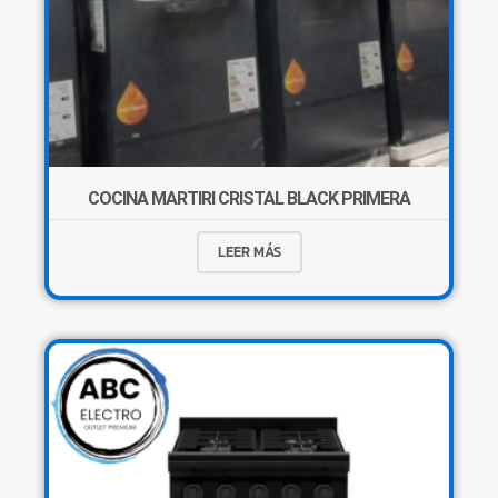
COCINA MARTIRI CRISTAL BLACK PRIMERA
LEER MÁS