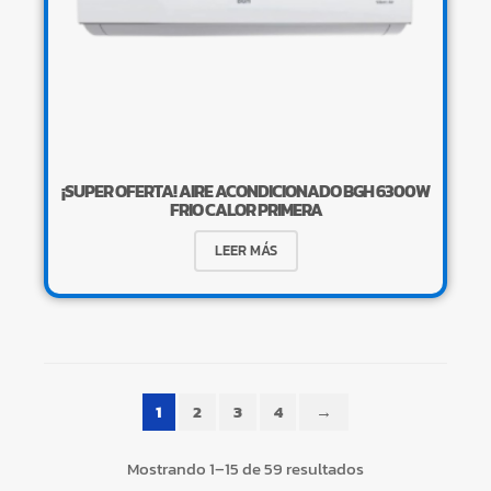
¡SUPER OFERTA! AIRE ACONDICIONADO BGH 6300W
FRIO CALOR PRIMERA
×
LEER MÁS
Tu carrito está vacío.
Agregá un producto y aparecerá acá
1
2
3
4
→
automáticamente.
Mostrando 1–15 de 59 resultados