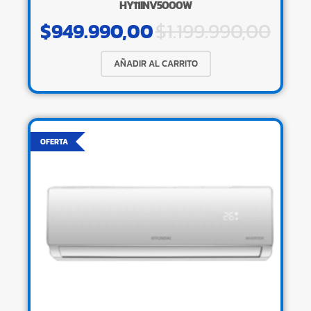
HY11INV5000W
$
949.990,00
$
1.199.990,00
AÑADIR AL CARRITO
OFERTA