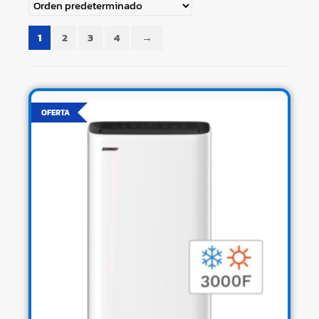
1
2
3
4
→
OFERTA