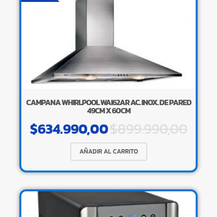
CAMPANA WHIRLPOOL WAI62AR AC. INOX. DE PARED
49CM X 60CM
$
634.990,00
$
899.990,00
AÑADIR AL CARRITO