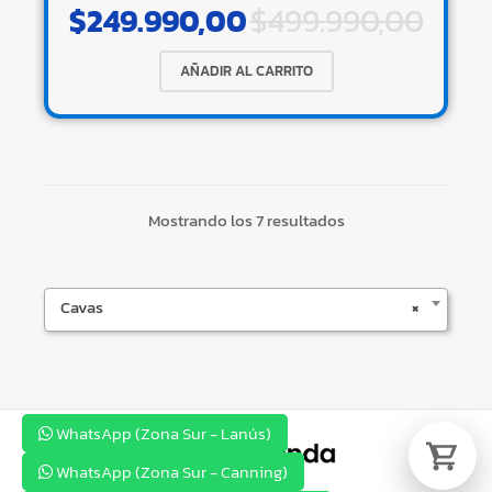
$
249.990,00
$
499.990,00
AÑADIR AL CARRITO
Tu carrito está vacío.
Agregá un producto y aparecerá acá
automáticamente.
Mostrando los 7 resultados
Cavas
×
WhatsApp (Zona Sur - Lanús)
WhatsApp (Zona Sur - Canning)