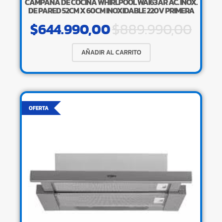
CAMPANA DE COCINA WHIRLPOOL WAI63AR AC. INOX.
DE PARED 52CM X 60CM INOXIDABLE 220V PRIMERA
$
644.990,00
$
889.990,00
AÑADIR AL CARRITO
OFERTA