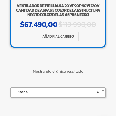
VENTILADOR DE PIE LILIANA 20 VP20P 90W 220V
CANTIDAD DE ASPAS 5 COLOR DE LA ESTRUCTURA
×
NEGRO COLOR DE LAS ASPAS NEGRO
$
67.490,00
$
119.990,00
AÑADIR AL CARRITO
Tu carrito está vacío.
Agregá un producto y aparecerá acá
automáticamente.
Mostrando el único resultado
Liliana
×