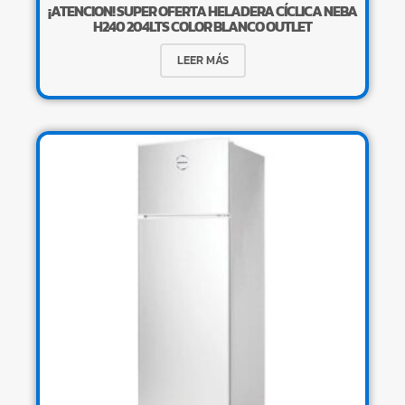
¡ATENCION! SUPER OFERTA HELADERA CÍCLICA NEBA
H240 204LTS COLOR BLANCO OUTLET
LEER MÁS