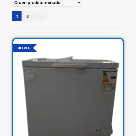
1
2
→
OFERTA