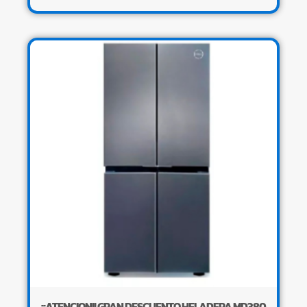
¡¡ATENCION!! GRAN DESCUENTO HELADERA MD380