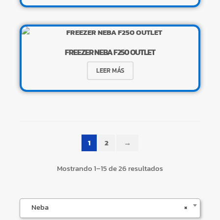
FREEZER NEBA F250 OUTLET
×
LEER MÁS
Tu carrito está vacío.
Agregá un producto y aparecerá acá
1
2
→
automáticamente.
Mostrando 1–15 de 26 resultados
Neba
×