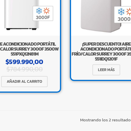
RE ACONDICIONADO PORTÁTIL
¡SUPER DESCUENTO! AIRE
 CALOR SURREY 3000F 3500W
ACONDICIONADO PORTÁTI
551PXQ12N81M
FRÍO/CALOR SURREY 3000F 
551IDQ1201F
$
599.990,00
$
784.990,00
LEER MÁS
AÑADIR AL CARRITO
Mostrando los 2 resultado