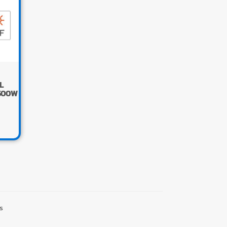
L
3500W
s