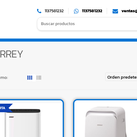
1137581232
1137581232
ventas@
Search
for:
RREY
omo:
RTA