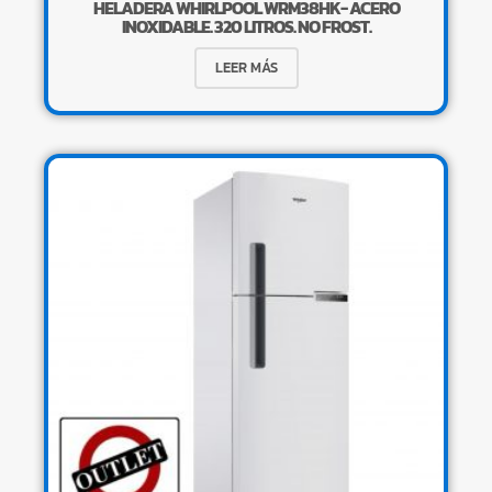
HELADERA WHIRLPOOL WRM38HK- ACERO
INOXIDABLE. 320 LITROS. NO FROST.
LEER MÁS