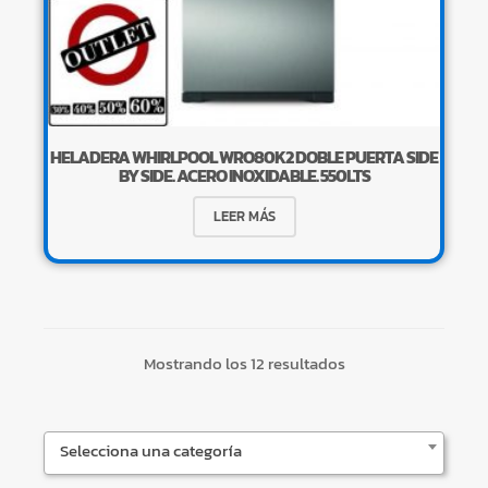
×
HELADERA WHIRLPOOL WRO80K2 DOBLE PUERTA SIDE
BY SIDE. ACERO INOXIDABLE. 550LTS
LEER MÁS
Tu carrito está vacío.
Agregá un producto y aparecerá acá
automáticamente.
Mostrando los 12 resultados
Selecciona una categoría