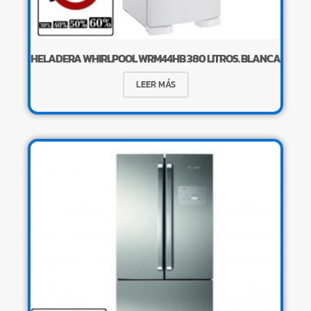
HELADERA WHIRLPOOL WRM44HB 380 LITROS. BLANCA
LEER MÁS