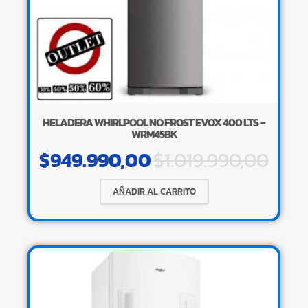
HELADERA WHIRLPOOL NO FROST EVOX 400 LTS –
WRM45BK
$
949.990,00
$
1.019.990,00
AÑADIR AL CARRITO