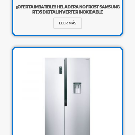
¡¡OFERTA IMBATIBLE!! HELADERA NO FROST SAMSUNG
RT35 DIGITAL INVERTER INOXIDABLE
LEER MÁS