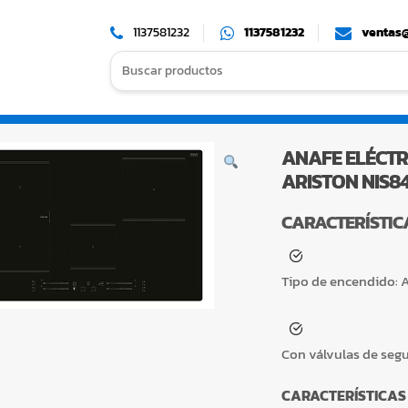
1137581232
1137581232
ventas@
Search
for:
ANAFE ELÉCTR
ARISTON NIS8
CARACTERÍSTIC
Tipo de encendido:
A
Con válvulas de segu
CARACTERÍSTICAS