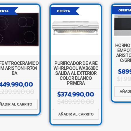
OFERT
ERTA
OFERTA
HORNO
EMPOT
ARISTO
C/GR
FE VITROCERAMICO
PURIFICADOR DE AIRE
CM ARISTON HR704
WHIRLPOOL WAB60BC
$
89
BA
SALIDA AL EXTERIOR
$
1.9
COLOR BLANCO
449.990,00
PRIMERA
1.299.990,00
AÑADI
$
374.990,00
$
489.990,00
ÑADIR AL CARRITO
AÑADIR AL CARRITO