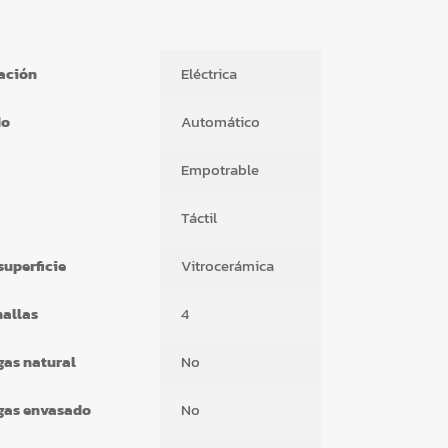
ación
Eléctrica
do
Automático
Empotrable
Táctil
superficie
Vitrocerámica
nallas
4
gas natural
No
 gas envasado
No