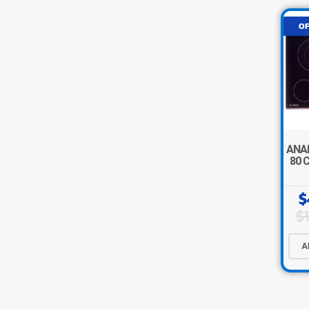
OF
ANA
80 
$
$
A