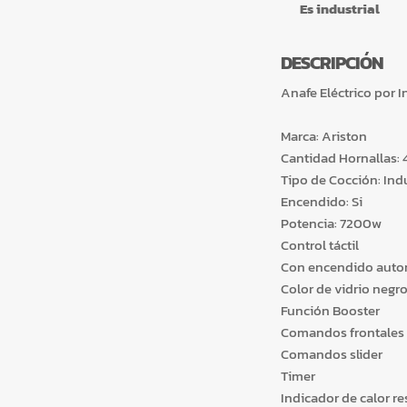
Es industrial
DESCRIPCIÓN
Anafe Eléctrico por
Marca: Ariston
Cantidad Hornallas: 
Tipo de Cocción: Ind
Encendido: Si
Potencia: 7200w
Control táctil
Con encendido auto
Color de vidrio negr
Función Booster
Comandos frontales
Comandos slider
Timer
Indicador de calor re