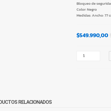
Bloqueo de segurida
Color: Negro
Medidas: Ancho: 77 c
$
549.990,00
ANAFE
ELÉCTRICO
POR
INDUCCIÓN
80CM
4H
ARISTON
NIS842FB
TOUCH
DUCTOS RELACIONADOS
CANTIDAD