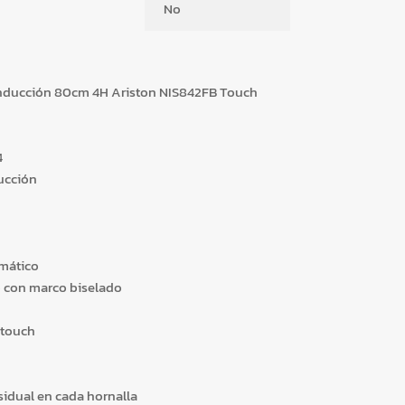
No
 Inducción 80cm 4H Ariston NIS842FB Touch
4
ucción
mático
o con marco biselado
 touch
sidual en cada hornalla