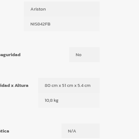
Ariston
NIS842FB
seguridad
No
idad x Altura
80 cm x 51 cm x 5.4 cm
10,8 kg
ética
N/A