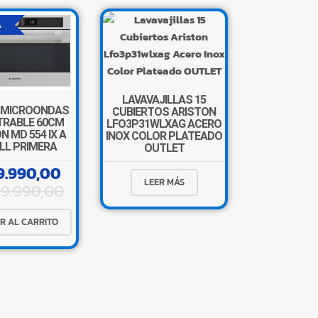
A
×
LAVAVAJILLAS 15
 MICROONDAS
CUBIERTOS ARISTON
RABLE 60CM
LFO3P31WLXAG ACERO
N MD 554 IX A
INOX COLOR PLATEADO
ILL PRIMERA
OUTLET
9.990,00
LEER MÁS
Tu carrito está vacío.
99.990,00
Agregá un producto y aparecerá acá
automáticamente.
R AL CARRITO