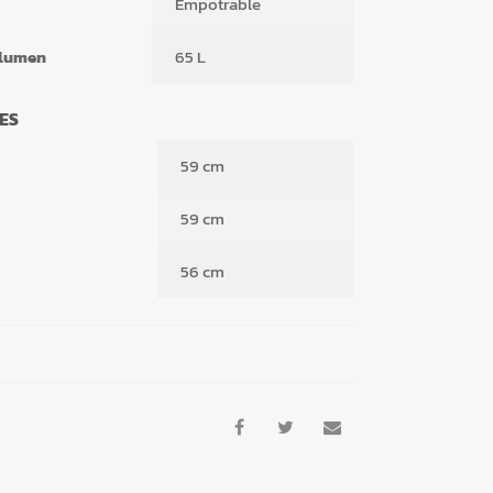
Empotrable
olumen
65 L
ES
59 cm
59 cm
56 cm