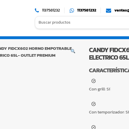
1137581232
1137581232
ventas@
Search
for:
CANDY FIDCX
ELECTRICO 65
CARACTERÍSTIC
Con grill:
Sí
Con temporizador:
S