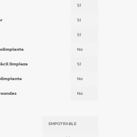
Sí
r
Sí
Sí
tolimpiante
No
fácil limpieza
Sí
olimpiante
No
roondas
No
EMPOTRABLE