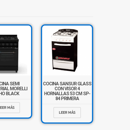
×
Tu carrito está vacío.
Agregá un producto y aparecerá acá
CINA SEMI
COCINA SANSUR GLASS
automáticamente.
RIAL MORELLI
CON VISOR 4
HO BLACK
HORNALLAS 53 CM SP-
84 PRIMERA
EER MÁS
LEER MÁS