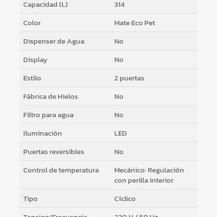
Capacidad (L)
314
Color
Mate Eco Pet
Dispenser de Agua
No
Display
No
Estilo
2 puertas
Fábrica de Hielos
No
Filtro para agua
No
Iluminación
LED
Puertas reversibles
No
Control de temperatura
Mecánico: Regulación
con perilla interior
Tipo
Cíclico
Tension/Frecuencia
220 V / 50 Hz