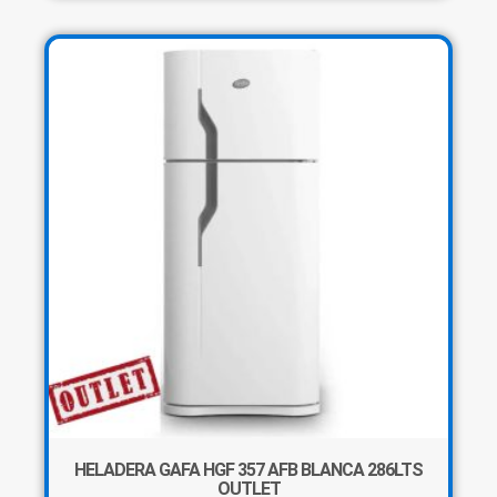
×
Tu carrito está vacío.
Agregá un producto y aparecerá acá
automáticamente.
HELADERA GAFA HGF 357 AFB BLANCA 286LTS
OUTLET