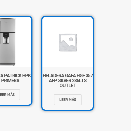
×
Tu carrito está vacío.
Agregá un producto y aparecerá acá
A PATRICK HPK
HELADERA GAFA HGF 357
automáticamente.
1 PRIMERA
AFP SILVER 286LTS
OUTLET
EER MÁS
LEER MÁS