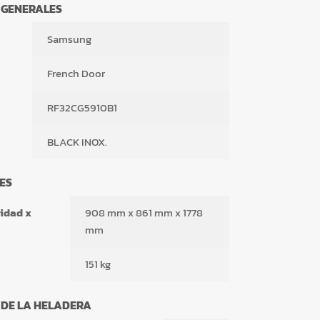
 GENERALES
Samsung
French Door
RF32CG5910B1
BLACK INOX.
ES
idad x
908 mm x 861 mm x 1778
mm
151 kg
 DE LA HELADERA