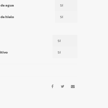
 de agua
Sí
de hielo
Sí
Sí
itivo
Sí