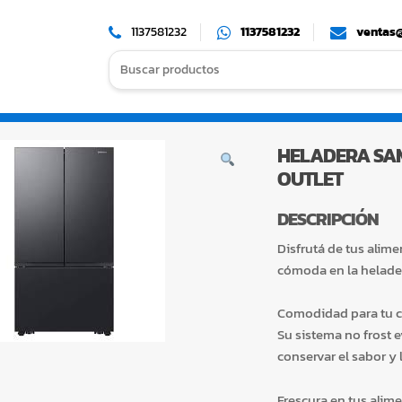
1137581232
1137581232
ventas@
Search
for:
HELADERA SAM
OUTLET
DESCRIPCIÓN
Disfrutá de tus alim
cómoda en la helader
Comodidad para tu 
Su sistema no frost e
conservar el sabor y 
Frescura en tus alim