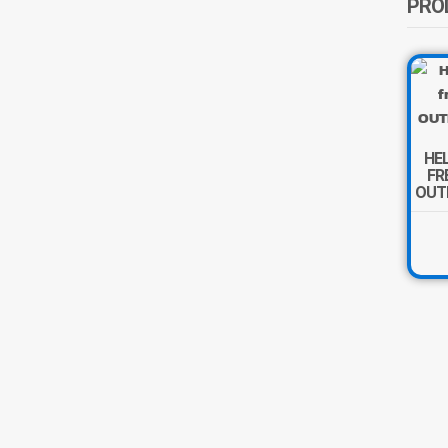
PRO
HE
FR
OUT