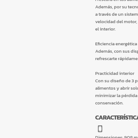
Además, por su tecno
a través de un sistem
velocidad del motor,
el interior.
Eficiencia energética 
Además, con sus dis
refrescarte rápidamen
Practicidad interior
Con su diseño de 3 pu
alimentos y abrir so
minimizar la pérdid
conservación.
CARACTERÍSTIC
Dimensiones
:
908 m