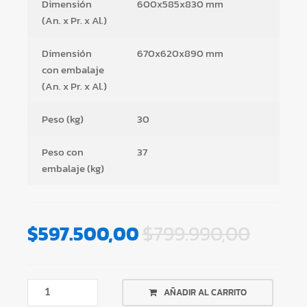
Dimensión
600x585x830 mm
(An. x Pr. x Al.)
Dimensión
670x620x890 mm
con embalaje
(An. x Pr. x Al.)
Peso (kg)
30
Peso con
37
embalaje (kg)
$
597.500,00
$
799.990,00
¡¡OFERTA
AÑADIR AL CARRITO
IMBATIBLE!!